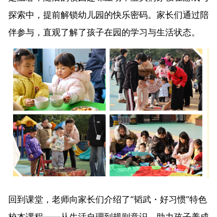
探索中，提前解锁幼儿园的快乐密码。家长们通过陪
伴参与，直观了解了孩子在园的学习与生活状态。
回到课堂，老师向家长们介绍了“韬武・好习惯”特色
校本课程——从生活自理到规则意识，助力孩子养成